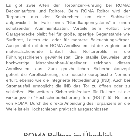
Es gibt zwei Arten der Torpanzer-Führung bei ROMA:
Deckenlauftore und Rolltore. Beim ROMA Rolltor wird der
Torpanzer aus der Senkrechten um eine Stahlwelle
aufgewickelt. Im Falle eines "Blendkappensystems" in einen
schützenden Aluminiumkasten. Vorteile beim Rolltor: Die
Garagendecke bleibt frei für große, sperrige Gegenstände wie
Surfbrett, Leitern etc. oder für mehrere Beleuchtungskörper.
Ausgestattet mit dem ROMA Anrollsystem ist der zugfreie und
materialschonende Einlauf des Rolltorprofils in die
Führungsschienen gewährleistet. Eine stabile Bauweise und
hochwertige Maschinenbau-Kugellager zeichnen dieses
Anrollsystem aus. Zum ganzheitlichen Sicherheitskonzept
gehört die Abrollsicherung, die neueste europäische Normen
erfüllt, ebenso wie die Integrierte Notbedienung (INB). Auch bei
Stromausfall ermöglicht die INB das Tor zu öffnen oder zu
schließen. Ein weiteres Sicherheitsfeature für Rolltore ist die
wirkungsvolle “HochschiebeSicherung Tore (HST)” für Rolltore
von ROMA. Durch die direkte Anbindung des Torpanzers an die
Welle ist ein Hochschieben praktisch ausgeschlossen.